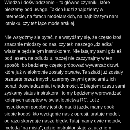
Wiedza i doświadczenie – to główne czynniki, które
bierzemy pod uwagę. Takich ludzi znajdziemy w
internecie, na forach modelarskich, na najbliższym nam
lotnisku, czy też łące modelarskiej.
Nie wstydźmy się pytać, nie wstydźmy się, że często ktoś
znacznie młodszy od nas, czy też naszego „dziadka”
właśnie będzie tym instruktorem. Nie latajmy sami gdzieś
pod lasem, na odludziu, raczej nie zaczynajmy w ten
sposób, bo będziemy często próbować wywarzać drzwi,
które już wielokrotnie zostały otwarte. Te szlaki już zostały
przetarte przez innych, czerpmy całymi garściami z ich
porad, doświadczenia i wiadomości. Z biegiem czasu sami
zyskamy status instruktora i to my będziemy wprowadzać
kolejnych adeptów w świat lotnictwa RC. Lot z
instruktorem podobny jest do nauki jazdy, mamy obok
siebie kogoś, kto wyciągnie nas z opresji, uratuje model,
od razu skoryguje nasze błędy. Tutaj mamy dwie metody,
metoda "na misia", gdzie instruktor staje za uczniem