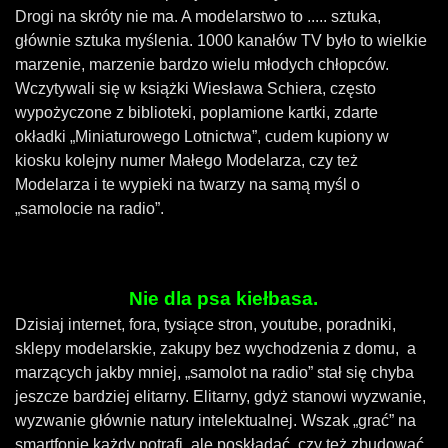
Drogi na skróty nie ma. A modelarstwo to ..... sztuka,
głównie sztuka myślenia.
1000 kanałów TV było to wielkie
marzenie, marzenie bardzo wielu młodych chłopców.
Wczytywali się w książki Wiesława Schiera, często
wypożyczone z biblioteki, poplamione kartki, zdarte
okładki „Miniaturowego Lotnictwa”, cudem kupiony w
kiosku kolejny numer Małego Modelarza, czy też
Modelarza i te wypieki na twarzy na samą myśl o
„samolocie na radio”.
Nie dla psa kiełbasa.
Dzisiaj internet, fora, tysiące stron, youtube, poradniki,
sklepy modelarskie, zakupy bez wychodzenia z domu, a
marzących jakby mniej, „samolot na radio” stał się chyba
jeszcze bardziej elitarny. Elitarny, gdyż stanowi wyzwanie,
wyzwanie głównie natury intelektualnej. Wszak „grać” na
smartfonie każdy potrafi, ale poskładać, czy też zbudować