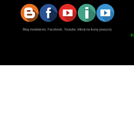
Blog modelarski, Facebook, Youtube, kliknij na ikonę powyżej.
P