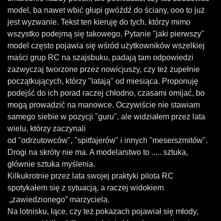
model, ba nawet wbić głupi gwóźdź do ściany, ooo to już
jest wyzwanie.
Tekst ten kieruję do tych, którzy mimo
wszystko podejmą się takowego. Pytanie "jaki pierwszy"
model często pojawia się wśród użytkowników wszelkiej
maści grup RC na szajsbuku, padają tam odpowiedzi
zazwyczaj tworzone przez nowicjuszy, czy też zupełnie
początkujących, którzy "latają" od miesiąca. Proponuję
podejść do ich porad raczej chłodno, czasami omijać, bo
mogą prowadzić na manowce. Oczywiście nie stawiam
samego siebie w pozycji "guru", ale widziałem przez lata
wielu, którzy zaczynali
od "odrzutowców", "spitfajerów" i innych "meserszmitów".
Drogi na skróty nie ma. A modelarstwo to ..... sztuka,
głównie sztuka myślenia.
Kilkukrotnie przez lata swojej praktyki pilota RC
spotykałem się z sytuacją, a raczej widokiem
„zawiedzionego” marzyciela.
Na lotnisku, łące, czy też pokazach pojawiał się młody,