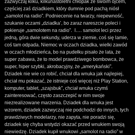
zazwyczaj kilku, kilkunastoletni chłopak ze swoim ojcem,
częściej zaś dziadkiem, który dumnie pod pachą niósł
„samolot na radio”. Podniecenie na twarzy, niepewność,
szukanie oczami „dziadka’, bo zaraz nareszcie poleci i
pokieruje „samolotem na radio”. I…. samolot leci przez
jedną, góra dwie sekundy, uderza w ziemie, coś się lamie,
coś tam odpada. Niemoc w oczach dziadka, wielki zawód
w oczach młodzieńca, bo na pudełku pisało że lata, że
super zabawa, że to model prawdziwego bombowca, że
super, hiper szybki, akrobacyjny, że „amerykański”.
Dziadek nie wie co robić, chciał dla wnuka jak najlepiej,
chciał mu pokazać, że istnieje coś więcej niż Play Station,
komputer, tablet, „szajsbuk”, chciał wnuka czymś
zainteresować, często zaszczepić w nim swoje
niezrealizowane marzenia. Dziadek dla wnuka jest
wzorem, dziadek zazwyczaj nie podchodzi do innych, tych
prawdziwych modelarzy, nie zapyta, nie poradzi się,
dziadek się chyba wstydzi okazać przed wnukiem swoją
niewiedzę. Dziadek kupił wnukowi „samolot na radio” w