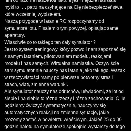
nim od razu na nasze lotnisko, a jeśli najdzie nas taka
myśl to …. patrz na czyhające na Cię niebezpieczeństwa,
które wcześniej wypisałem.
Naszą przygodę w latanie RC rozpoczynamy od
symulatora lotu. Pisałem o tym powyżej, opisując same
aparatury.
Właściwie co to takiego ten cały symulator ?
Jest to system treningowy, który pozwoli nam zapoznać się
z samym lataniem, pilotowaniem modelu, reakcjami
modelu i nas samych. Wirtualna namiastka. Oczywiście
sam symulator nie nauczy nas latania jako takiego. Wszak
w rzeczywistości mamy po pierwsze potworny stres i
strach, wiatr, zmienne warunki.
Ale symulator nauczy nas odruchów, uświadomi, że lot od
siebie i na siebie to różne rzeczy i różne zachowania. O ile
będziemy ćwiczyć systematycznie, nauczymy się
automatycznych reakcji na zmienne sytuacje, jakie
możemy zastać w powietrzu właściwym. Jakieś 25 do 30
godzin nalotu na symulatorze spokojnie wystarczy do tego